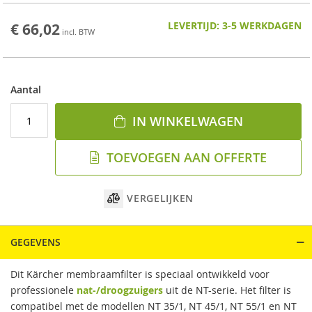
LEVERTIJD: 3-5 WERKDAGEN
€ 66,02
W
a
r
m
w
Aantal
a
t
IN WINKELWAGEN
e
r
h
TOEVOEGEN AAN OFFERTE
o
g
e
VERGELIJKEN
d
r
u
k
GEGEVENS
r
e
Dit Kärcher membraamfilter is speciaal ontwikkeld voor
i
professionele
nat-/droogzuigers
uit de NT-serie. Het filter is
n
i
compatibel met de modellen NT 35/1, NT 45/1, NT 55/1 en NT