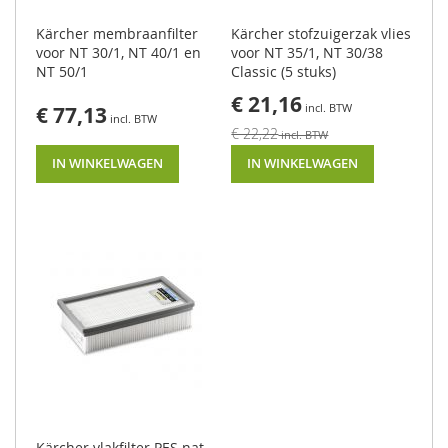
d
e
Kärcher membraanfilter
Kärcher stofzuigerzak vlies
l
voor NT 30/1, NT 40/1 en
voor NT 35/1, NT 30/38
e
NT 50/1
Classic (5 stuks)
n
Speciale
€ 21,16
h
€ 77,13
prijs
o
€ 22,22
g
IN WINKELWAGEN
IN WINKELWAGEN
e
d
r
u
k
r
e
i
n
i
g
e
r
s
Kärcher vlakfilter PES nat