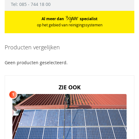
z
Tel: 085 - 744 18 00
u
i
Al meer dan
specialist
g
op het gebied van reinigingssystemen
m
a
c
h
Producten vergelijken
i
n
e
Geen producten geselecteerd.
s
A
ZIE OOK
c
c
1
e
s
s
o
i
r
e