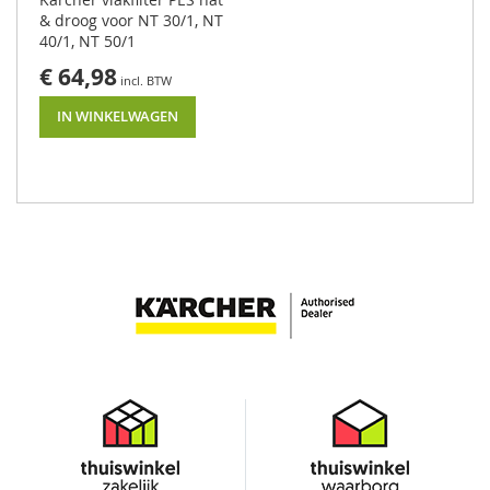
S
& droog voor NT 30/1, NT
c
40/1, NT 50/1
h
r
€ 64,98
o
b
IN WINKELWAGEN
-
/
z
u
i
g
m
a
c
h
i
n
e
s
É
é
n
s