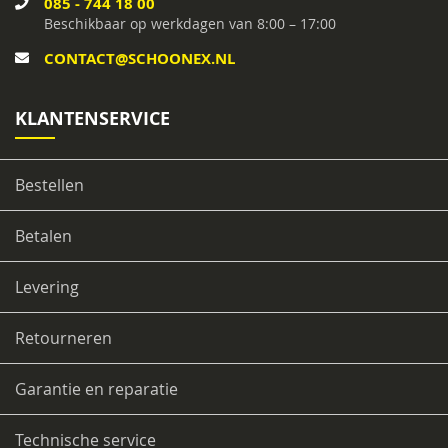
085 - 744 18 00
/
Beschikbaar op werkdagen van 8:00 – 17:00
z
u
CONTACT@SCHOONEX.NL
i
g
m
KLANTENSERVICE
a
c
h
i
Bestellen
n
e
s
Betalen
S
Levering
t
o
f
Retourneren
-
/
w
Garantie en reparatie
a
t
e
Technische service