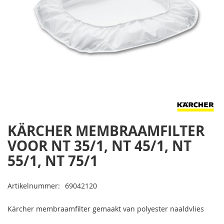
u
d
w
a
t
e
r
h
o
g
e
d
r
Ga
KÄRCHER MEMBRAAMFILTER
u
naar
k
VOOR NT 35/1, NT 45/1, NT
het
r
begin
55/1, NT 75/1
e
van
i
n
de
i
Artikelnummer
69042120
afbeeldingen-
g
gallerij
e
Kärcher membraamfilter gemaakt van polyester naaldvlies
r
s