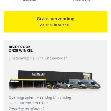
c
h
i
Gratis verzending
j
f
v.a. €150 in NL en BE
s
m
a
c
BEZOEK OOK
h
ONZE WINKEL
i
n
Einsteinweg 4 | 7741 KP Coevorden
e
s
S
c
h
r
o
Openingstijden: Maandag t/m vrijdag
b
08:00 uur t/m 17:00 uur
-
Zaterdag op afspraak
/