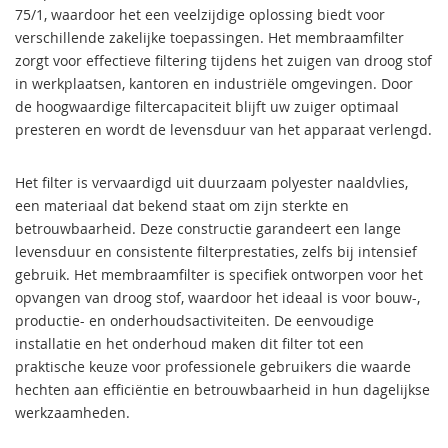
g
75/1, waardoor het een veelzijdige oplossing biedt voor
e
verschillende zakelijke toepassingen. Het membraamfilter
r
zorgt voor effectieve filtering tijdens het zuigen van droog stof
s
in werkplaatsen, kantoren en industriële omgevingen. Door
de hoogwaardige filtercapaciteit blijft uw zuiger optimaal
A
c
presteren en wordt de levensduur van het apparaat verlengd.
c
e
Het filter is vervaardigd uit duurzaam polyester naaldvlies,
s
s
een materiaal dat bekend staat om zijn sterkte en
o
betrouwbaarheid. Deze constructie garandeert een lange
i
levensduur en consistente filterprestaties, zelfs bij intensief
r
gebruik. Het membraamfilter is specifiek ontworpen voor het
e
opvangen van droog stof, waardoor het ideaal is voor bouw-,
s
h
productie- en onderhoudsactiviteiten. De eenvoudige
o
installatie en het onderhoud maken dit filter tot een
g
praktische keuze voor professionele gebruikers die waarde
e
hechten aan efficiëntie en betrouwbaarheid in hun dagelijkse
d
r
werkzaamheden.
u