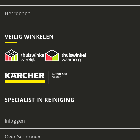
r
z
Herroepen
u
i
g
e
r
VEILIG WINKELEN
s
W
i
n
d
o
w
v
a
SPECIALIST IN REINIGING
c
S
Inloggen
t
o
f
Over Schoonex
z